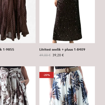
Litritest seelik + pluus 1-8409
lik 1-9855
49,00 €
39,20 €
-20%