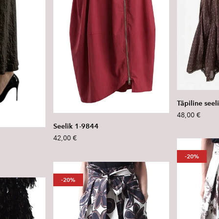
Täpiline see
48,00 €
Seelik 1-9844
42,00 €
-20%
-20%