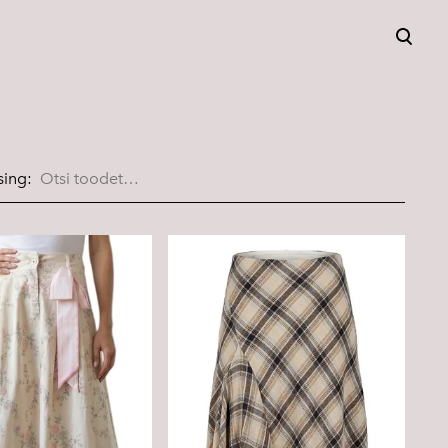
lisati ostukorvi.
Vaata ostukorvi
sing: