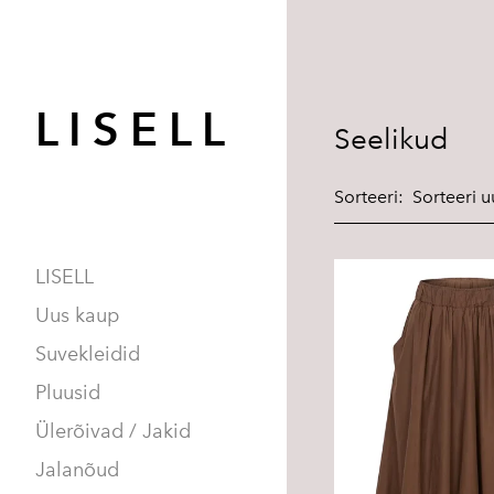
L I S E L L
Seelikud
Sorteeri:
LISELL
Uus kaup
Suvekleidid
Pluusid
Ülerõivad / Jakid
Jalanõud