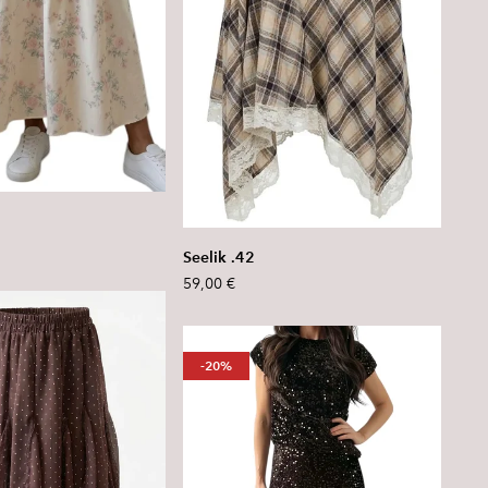
Seelik .42
59,00 €
-20%