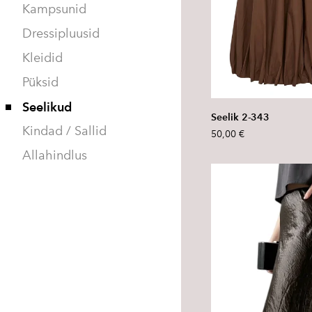
Kampsunid
Dressipluusid
Kleidid
Püksid
Seelikud
Seelik 2-343
Kindad / Sallid
50,00 €
Allahindlus